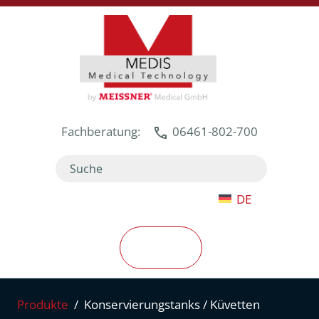
Weiter zum Inhalt
Fachberatung:
06461-802-700
Search
DE
Menu
Produkte
Konservierungstanks / Küvetten