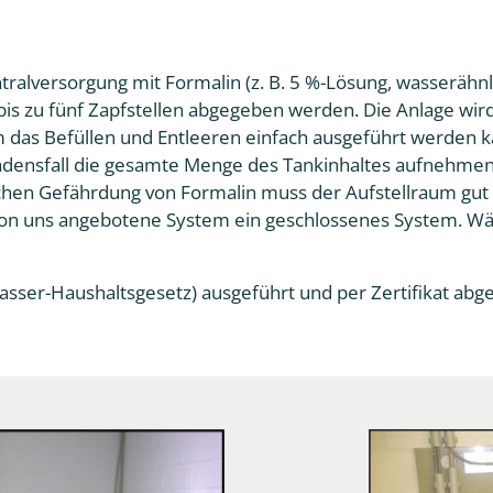
tralversorgung mit Formalin (z. B. 5 %-Lösung, wasserähnl
is zu fünf Zapfstellen abgegeben werden. Die Anlage wird
m das Befüllen und Entleeren einfach ausgeführt werden 
hadensfall die gesamte Menge des Tankinhaltes aufnehme
chen Gefährdung von Formalin muss der Aufstellraum gut b
on uns angebotene System ein geschlossenes System. Wä
sser-Haushaltsgesetz) ausgeführt und per Zertifikat a