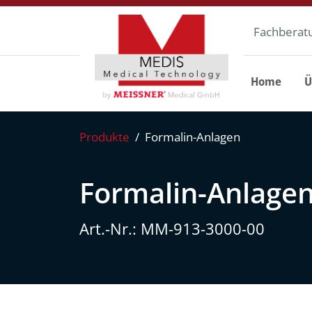
Weiter zum Inhalt
Fachberat
Home
Ü
Produkte
Formalin-Anlagen
Formalin-Anlage
Art.-Nr.: MM-913-3000-00