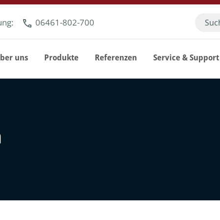
ung:
06461-802-700
ber uns
Produkte
Referenzen
Service & Support
n