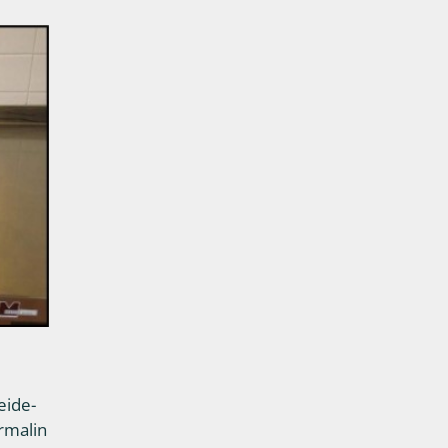
eide-
rmalin